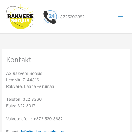
Skip
to
content
+3725293882
Kontakt
AS Rakvere Soojus
Lembitu 7, 44316
Rakvere, Lääne -Virumaa
Telefon: 322 3366
Faks: 322 3017
Valvetelefon : +372 529 3882
E-post:
info@rakveresoojus.ee