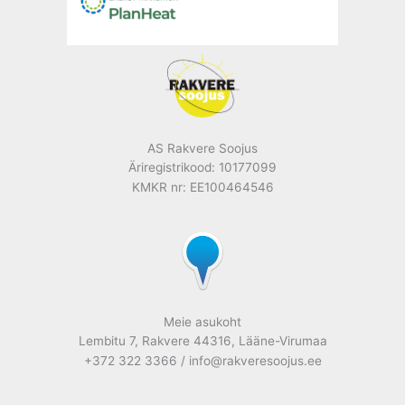
AS Rakvere Soojus
Äriregistrikood: 10177099
KMKR nr: EE100464546
Meie asukoht
Lembitu 7, Rakvere 44316, Lääne-Virumaa
+372 322 3366 / info@rakveresoojus.ee